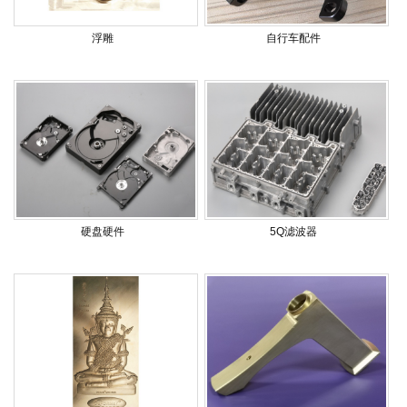
浮雕
自行车配件
硬盘硬件
5Q滤波器